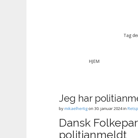
Tag dem
M
S
HJEM
k
a
i
i
p
n
t
m
o
Jeg har politia
e
c
n
o
by
mikaelhertig
on
30. januar 2024
in
Retsp
n
u
Dansk Folkepa
t
e
politianmeldt
n