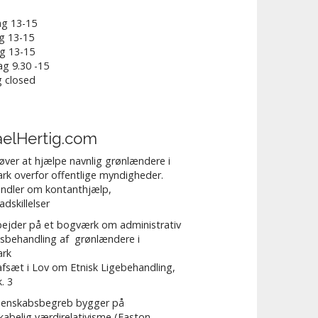
g 13-15
g 13-15
g 13-15
g 9.30 -15
 closed
aelHertig.com
røver at hjælpe navnlig grønlændere i
k overfor offentlige myndigheder.
ndler om kontanthjælp,
adskillelser
bejder på et bogværk om administrativ
lsbehandling af grønlændere i
rk
fsæt i Lov om Etnisk Ligebehandling,
k. 3
idenskabsbegreb bygger på
kabelig værdirelativisme (Easton,