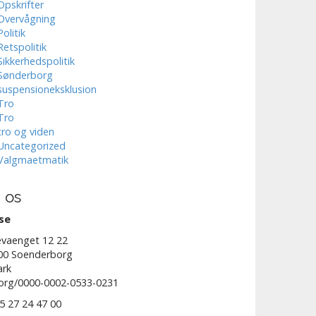
Opskrifter
Overvågning
Politik
Retspolitik
Sikkerhedspolitik
Sønderborg
suspensioneksklusion
Tro
Tro
tro og viden
Uncategorized
Valgmaetmatik
 os
se
vaenget 12 22
00 Soenderborg
rk
.org/0000-0002-0533-0231
45 27 24 47 00