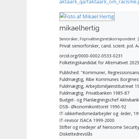
aktaark_qa/faktaark_om_racisme.
mikaelhertig
Seniorsker, Foprvaltningsretskorrepondent
Privat seniorforsker, cand. scient. pol. 
orcid.org/0000-0002-0533-0231
Folketingskandidat for Alternativet 202
Published: "Kommuner, Regressionsansl
Fuldmægtig, Ribe Kommunes Borgmest
Fuldmægtig, Arbejdsmiljøinstitutrewt 1
Fuldmægtig, Privatbanken 1985-87
Budget- og Planlægningschef Aktivbank
DSB- Økonomikonttoret 1990-92
IT-sikkerhedsmedarbejder og -leder, 1
IT-revisor ISACA 1999-2000
Stifter og medejer af Nensome Securit
Diskettedrevslås