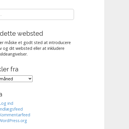
dette websted
er måske et godt sted at introducere
lv og dit websted eller at inkludere
kildeangivelser.
kler fra
er
a
Log ind
Indlægsfeed
Kommentarfeed
WordPress.org