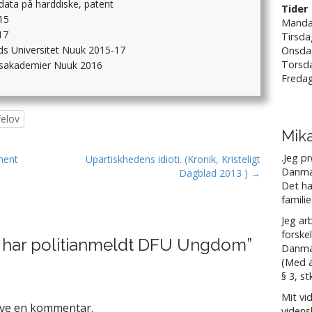
fdata på harddiske, patent
Tider
15
Manda
17
Tirsda
nds Universitet Nuuk 2015-17
Onsda
Torsda
sesakademier Nuuk 2016
Fredag
felov
Mik
.Jeg p
ment
Upartiskhedens idioti. (Kronik, Kristeligt
Danmar
Dagblad 2013 ) →
Det ha
familie
Jeg ar
forske
 har politianmeldt DFU Ungdom
”
Danma
(Med a
§ 3, st
Mit v
ive en kommentar.
videns