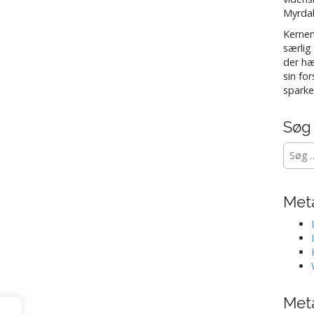
Myrdal
Kernen
særlig
der hæ
sin fo
sparke
Søg
Søg
efter:
Met
Met