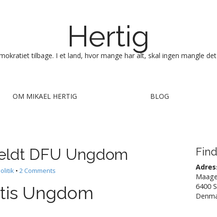
Hertig
okratiet tilbage. I et land, hvor mange har alt, skal ingen mangle det
OM MIKAEL HERTIG
BLOG
nmeldt DFU Ungdom
Find
Adres
olitik
•
2 Comments
Maage
6400 
rtis Ungdom
Denma