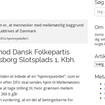
Søg
Søg
efter:
Om 
Dette 
DFUs hjemrejsebillet t
dig se
nogle 
mod Dansk Folkepartis
Arti
borg Slotsplads 1, Kbh.
Artikl
fra
Met
iden et billede af en “hjemrejsebillet”, som er
r efter DFU skal sendes hjem til Mellemøsten.
e at tage stilling til, hvor grænsen mellem
 266 b går.
n vurdering, at en del af betingelserne for