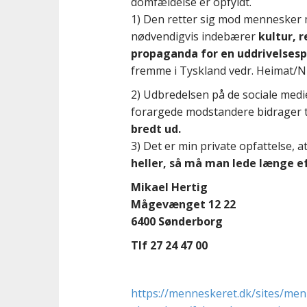
domfældelse er opfyldt.
1) Den retter sig mod mennesker 
nødvendigvis indebærer
kultur, 
propaganda for en uddrivelsesp
fremme i Tyskland vedr. Heimat/N
2) Udbredelsen på de sociale med
forargede modstandere bidrager ti
bredt ud.
3) Det er min private opfattelse, a
heller, så må man lede længe ef
Mikael Hertig
Mågevænget 12 22
6400 Sønderborg
Tlf 27 24 47 00
https://menneskeret.dk/sites/men