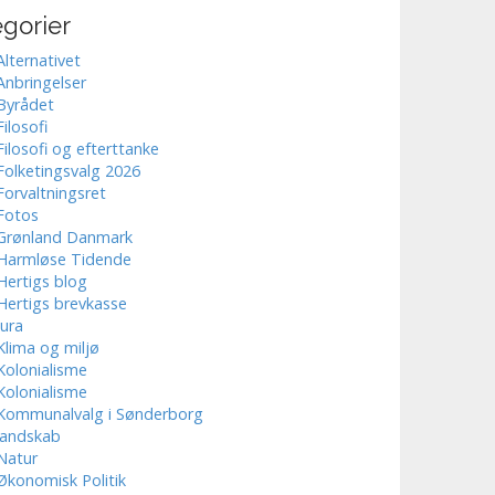
gorier
Alternativet
Anbringelser
Byrådet
Filosofi
Filosofi og efterttanke
Folketingsvalg 2026
Forvaltningsret
Fotos
Grønland Danmark
Harmløse Tidende
Hertigs blog
Hertigs brevkasse
Jura
Klima og miljø
Kolonialisme
Kolonialisme
Kommunalvalg i Sønderborg
landskab
Natur
Økonomisk Politik