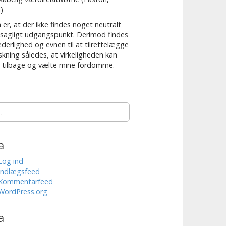
)
 er, at der ikke findes noget neutralt
 sagligt udgangspunkt. Derimod findes
derlighed og evnen til at tilrettelægge
rskning således, at virkeligheden kan
 tilbage og vælte mine fordomme.
a
Log ind
Indlægsfeed
Kommentarfeed
WordPress.org
a