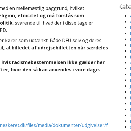
Kate
med en mellemøstlig baggrund, hvilket
religion, etnicitet og må forstås som
olitik
, svarende til, hvad der i disse tage er
PD.
ier kører som udtænkt: Både DFU selv og deres
l,. at
billedet af udrejsebilletten når særdeles
t
hvis racismebestemmelsen ikke gælder her
ter, hvor den så kan anvendes i vore dage.
neskeret.dk/files/media/dokumenter/udgivelser/f