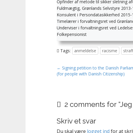
Opfinder af metode til sikker sletning a
Fuldmægtig, Grønlands Selvstyre 2013-
Konsulent i Persondatasikkerhed 2015-
Timelærer i forvaltningsret ved Grønla
Underviser i forvaltningsret ved Ledel
Folkepensionist
Tags:
anmeldelse
racisme
straf
P
← Signing petition to the Danish Parlia
(for people with Danish Citizenship)
o
s
t
n
2 comments for “
Jeg
a
v
Skriv et svar
i
g
Du skal være
logget ind
for at skr