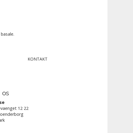
 basale.
KONTAKT
 os
se
vaenget 12 22
Soenderborg
rk