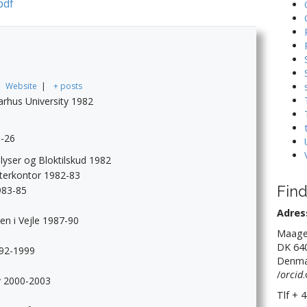
pdf
|
Website
|
+ posts
Aarhus University 1982
5-26
yser og Bloktilskud 1982
erkontor 1982-83
Find
983-85
Adres
en i Vejle 1987-90
Maage
DK 64
992-1999
Denma
/
orcid
y 2000-2003
Tlf + 